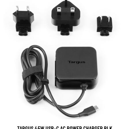
TARGUS 45W USB-C AC POWER CHARGER BLK