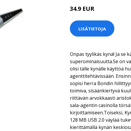
34.9 EUR
LISÄTIETOJA
Onpas tyylikäs kynä! Ja se kä
superominaisuutta.Se on var
olisi tälle kynälle käyttöä hu
agenttitehtävissään. Ensinn
sopisi herra Bondin hillittyy
toimiva, sisäänkiertyvä kuul
riittävän arvokkaasti aris
sala-agentin casinolla törs
kirjoittamiseen.Toiseksi, 
128 MB USB 2.0 väylää tukeva
kierittämällä kynän keskiosa