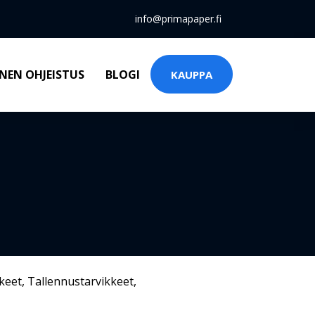
info@primapaper.fi
NEN OHJEISTUS
BLOGI
KAUPPA
keet
,
Tallennustarvikkeet
,