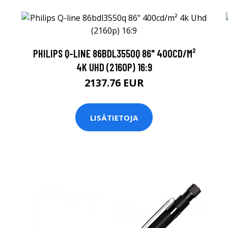
B
PHILIPS Q-LINE 86BDL3550Q 86" 400CD/M²
4K UHD (2160P) 16:9
2137.76 EUR
LISÄTIETOJA