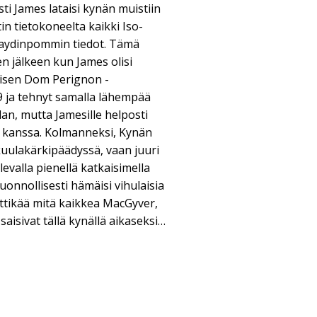
ti James lataisi kynän muistiin
n tietokoneelta kaikki Iso-
aydinpommin tiedot. Tämä
en jälkeen kun James olisi
lisen Dom Perignon -
 ja tehnyt samalla lähempää
an, mutta Jamesille helposti
n kanssa. Kolmanneksi, Kynän
 kuulakärkipäädyssä, vaan juuri
levalla pienellä katkaisimella
luonnollisesti hämäisi vihulaisia
ettikää mitä kaikkea MacGyver,
saisivat tällä kynällä aikaseksi…