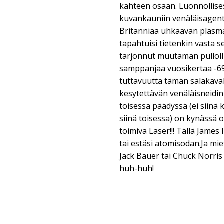
kahteen osaan. Luonnollises
kuvankauniin venäläisagenti
Britanniaa uhkaavan plasm
tapahtuisi tietenkin vasta s
tarjonnut muutaman pullol
samppanjaa vuosikertaa -69
tuttavuutta tämän salakaval
kesytettävän venäläisneidi
toisessa päädyssä (ei siinä
siinä toisessa) on kynässä o
toimiva Laser!!! Tällä James 
tai estäsi atomisodan.Ja mi
Jack Bauer tai Chuck Norris 
huh-huh!