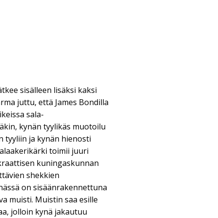
tkee sisälleen lisäksi kaksi
ma juttu, että James Bondilla
ikeissa sala-
äkin, kynän tyylikäs muotoilu
n tyyliin ja kynän hienosti
alaakerikärki toimii juuri
tokraattisen kuningaskunnan
ättävien shekkien
Kynässä on sisäänrakennettuna
 muisti. Muistin saa esille
a, jolloin kynä jakautuu