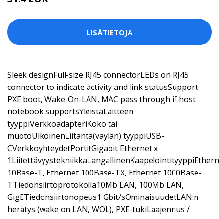
LISÄTIETOJA
Sleek designFull-size RJ45 connectorLEDs on RJ45
connector to indicate activity and link statusSupport
PXE boot, Wake-On-LAN, MAC pass through if host
notebook supportsYleistäLaitteen
tyyppiVerkkoadapteriKoko tai
muotoUlkoinenLiitäntä(väylän) tyyppiUSB-
CVerkkoyhteydetPortitGigabit Ethernet x
1LiitettävyystekniikkaLangallinenKaapelointityyppiEthern
10Base-T, Ethernet 100Base-TX, Ethernet 1000Base-
TTiedonsiirtoprotokolla10Mb LAN, 100Mb LAN,
GigETiedonsiirtonopeus1 Gbit/sOminaisuudetLAN:n
herätys (wake on LAN, WOL), PXE-tukiLaajennus /