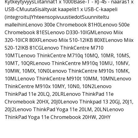
KytkeytyvyysLiitännät1 x 1000Base-T - RJ-45 - naaras1 x
USB-CMuutaSisältyvät kaapelit1 x USB-C-kaapeli
(integroitu)YhteensopivuustiedotSuunniteltu
malleihinLenovo 300e Chromebook 81H0Lenovo 500e
Chromebook 81ESLenovo D330-10IGMLenovo Miix
320-10ICR 80XFLenovo Miix 510-12IKB 80XELenovo Miix
520-12IKB 81CGLenovo ThinkCentre M710
10MTLenovo ThinkCentre M710q 10MQ, 10MR, 10MS,
10MT, 10QRLenovo ThinkCentre M910q 10MU, 10MV,
10MW, 10MX, 10N0Lenovo ThinkCentre M910s 10MK,
10MLLenovo ThinkCentre M910t 10MM, 10MNLenovo
ThinkCentre M910x 10MY, 10N0, 10N2Lenovo
ThinkPad 11e 20LQ, 20LRLenovo ThinkPad 11e
Chromebook 20HX, 20J0Lenovo Thinkpad 13 20GJ, 20J1,
20J2Lenovo ThinkPad Yoga 11e 20LM, 20LNLenovo
ThinkPad Yoga 11e Chromebook 20HW, 20HY