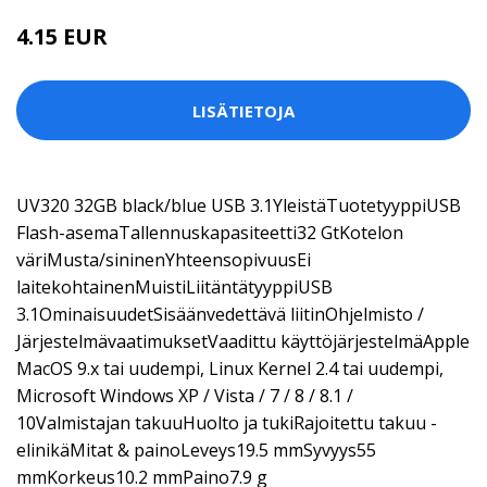
4.15 EUR
LISÄTIETOJA
UV320 32GB black/blue USB 3.1YleistäTuotetyyppiUSB
Flash-asemaTallennuskapasiteetti32 GtKotelon
väriMusta/sininenYhteensopivuusEi
laitekohtainenMuistiLiitäntätyyppiUSB
3.1OminaisuudetSisäänvedettävä liitinOhjelmisto /
JärjestelmävaatimuksetVaadittu käyttöjärjestelmäApple
MacOS 9.x tai uudempi, Linux Kernel 2.4 tai uudempi,
Microsoft Windows XP / Vista / 7 / 8 / 8.1 /
10Valmistajan takuuHuolto ja tukiRajoitettu takuu -
elinikäMitat & painoLeveys19.5 mmSyvyys55
mmKorkeus10.2 mmPaino7.9 g