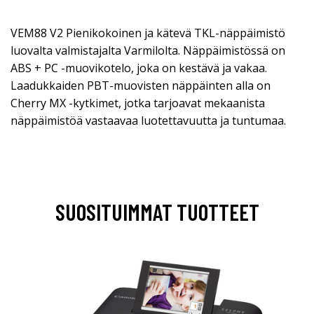
VEM88 V2 Pienikokoinen ja kätevä TKL-näppäimistö
luovalta valmistajalta Varmilolta. Näppäimistössä on
ABS + PC -muovikotelo, joka on kestävä ja vakaa.
Laadukkaiden PBT-muovisten näppäinten alla on
Cherry MX -kytkimet, jotka tarjoavat mekaanista
näppäimistöä vastaavaa luotettavuutta ja tuntumaa.
SUOSITUIMMAT TUOTTEET