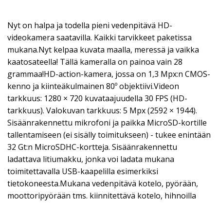
Nyt on halpa ja todella pieni vedenpitävä HD-
videokamera saatavilla. Kaikki tarvikkeet paketissa
mukana.Nyt kelpaa kuvata maalla, meressä ja vaikka
kaatosateella! Tällä kameralla on painoa vain 28
grammaa!HD-action-kamera, jossa on 1,3 Mpx:n CMOS-
kenno ja kiinteäkulmainen 80º objektiivi.Videon
tarkkuus: 1280 × 720 kuvataajuudella 30 FPS (HD-
tarkkuus). Valokuvan tarkkuus: 5 Mpx (2592 × 1944).
Sisäänrakennettu mikrofoni ja paikka MicroSD-kortille
tallentamiseen (ei sisälly toimitukseen) - tukee enintään
32 Gt:n MicroSDHC-kortteja. Sisäänrakennettu
ladattava litiumakku, jonka voi ladata mukana
toimitettavalla USB-kaapelilla esimerkiksi
tietokoneesta.Mukana vedenpitävä kotelo, pyörään,
moottoripyörään tms. kiinnitettävä kotelo, hihnoilla