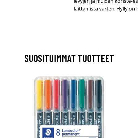
levyjen ja muiden koriste-esi
laittamista varten. Hylly on
SUOSITUIMMAT TUOTTEET