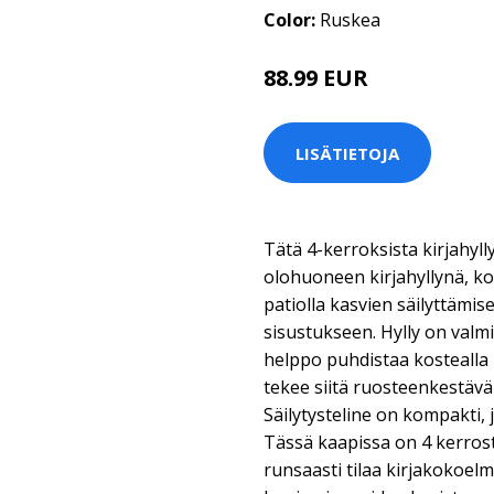
Color:
Ruskea
88.99 EUR
LISÄTIETOJA
Tätä 4-kerroksista kirjahyl
olohuoneen kirjahyllynä, ko
patiolla kasvien säilyttämise
sisustukseen. Hylly on valmi
helppo puhdistaa kostealla 
tekee siitä ruosteenkestävän 
Säilytysteline on kompakti, j
Tässä kaapissa on 4 kerrosta
runsaasti tilaa kirjakokoel