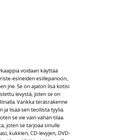
lykaappia voidaan käyttää
riste-esineiden esillepanoon,
en jne. Se on ajaton lisä kotisi
stettu levystä, joten se on
liinalla. Vankka teräsrakenne
ja lisää sen teollista tyyliä.
oten se vie vain vähän tilaa.
, joten se tarjoaa sinulle
masi, kukkien, CD-levyjen, DVD-