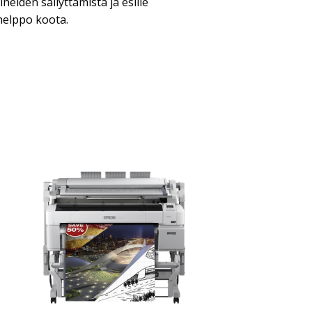
neiden säilyttämistä ja esille
 helppo koota.