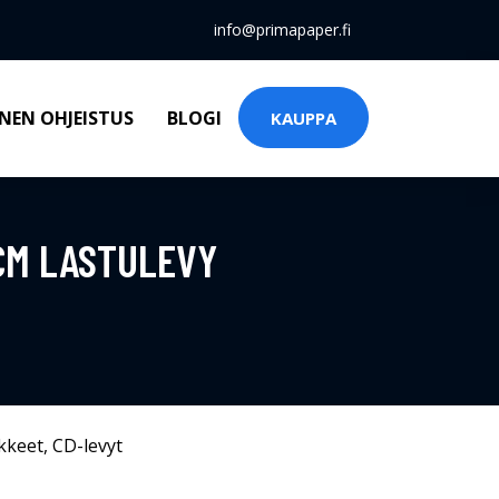
info@primapaper.fi
NEN OHJEISTUS
BLOGI
KAUPPA
 CM LASTULEVY
kkeet
,
CD-levyt