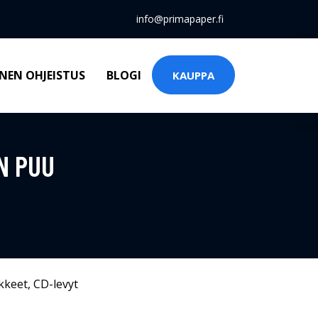
info@primapaper.fi
NEN OHJEISTUS
BLOGI
KAUPPA
N PUU
kkeet
,
CD-levyt