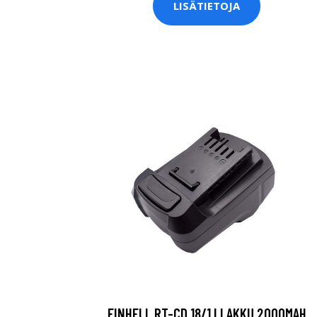
LISÄTIETOJA
EINHELL RT-CD 18/1 LI AKKU 2000MAH