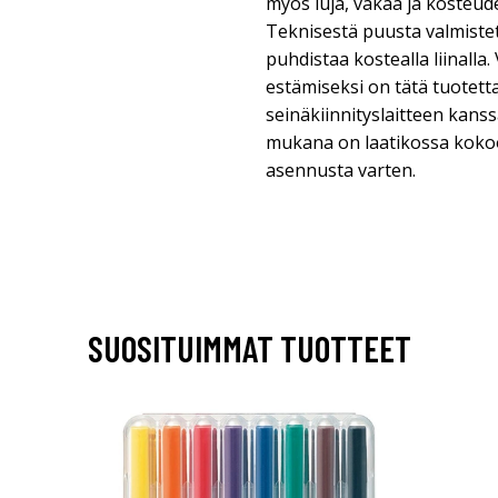
myös luja, vakaa ja kosteud
Teknisestä puusta valmiste
puhdistaa kostealla liinalla
estämiseksi on tätä tuotet
seinäkiinnityslaitteen kans
mukana on laatikossa kok
asennusta varten.
SUOSITUIMMAT TUOTTEET