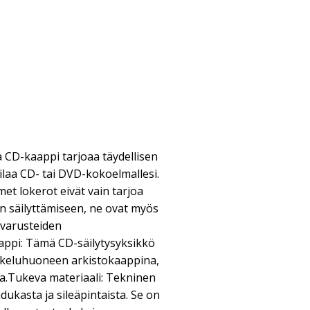
 CD-kaappi tarjoaa täydellisen
tilaa CD- tai DVD-kokoelmallesi.
met lokerot eivät vain tarjoa
jen säilyttämiseen, ne ovat myös
ävarusteiden
appi: Tämä CD-säilytysyksikkö
iskeluhuoneen arkistokaappina,
.Tukeva materiaali: Tekninen
ukasta ja sileäpintaista. Se on