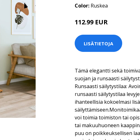
Color:
Ruskea
112.99 EUR
LISÄTIETOJA
Tämä elegantti sekä toimiva
suojan ja runsaasti säilytys
Runsaasti säilytystilaa: Avoi
runsaasti säilytystilaa levy
ihanteellisia kokoelmasi lis
säilyttämiseen.Monitoimika
voi toimia toimiston tai op
tai makuuhuoneen kaappina
puu on poikkeuksellisen laad