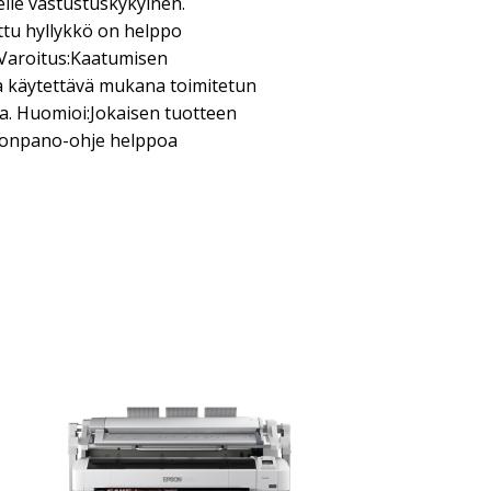
elle vastustuskykyinen.
ttu hyllykkö on helppo
. Varoitus:Kaatumisen
ta käytettävä mukana toimitetun
sa. Huomioi:Jokaisen tuotteen
oonpano-ohje helppoa