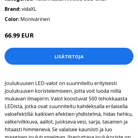
Brand:
vidaXL
Color:
Monivärinen
66.99 EUR
LISÄTIETOJA
Joulukuusen LED-valot on suunniteltu erityisesti
joulukuusen koristelemiseen, jotta voit luoda niillä
mukavan ilmapiirin. Valot koostuvat 500 tehokkaasta
LEDistä, jotka ovat suunniteltu kahdeksalla erilaisella
valoefektillä: kaikkien efektien yhdistelmä, hidas hehku,
välke/vilkkuva, aallot, juokseva vesi, sarja, tasainen ja
hitaasti himmenevä. Se valaisee kauniisti ja luo
maagisen joulutunnelman. Ihastuttava joulukoriste on