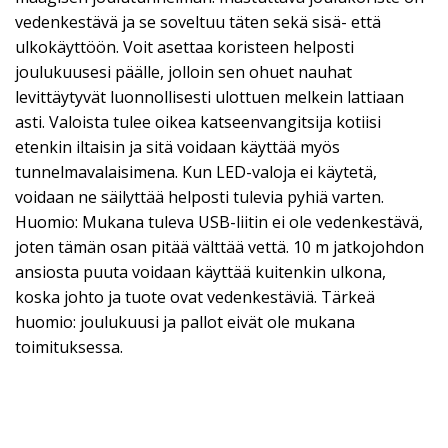
vedenkestävä ja se soveltuu täten sekä sisä- että
ulkokäyttöön. Voit asettaa koristeen helposti
joulukuusesi päälle, jolloin sen ohuet nauhat
levittäytyvät luonnollisesti ulottuen melkein lattiaan
asti. Valoista tulee oikea katseenvangitsija kotiisi
etenkin iltaisin ja sitä voidaan käyttää myös
tunnelmavalaisimena. Kun LED-valoja ei käytetä,
voidaan ne säilyttää helposti tulevia pyhiä varten.
Huomio: Mukana tuleva USB-liitin ei ole vedenkestävä,
joten tämän osan pitää välttää vettä. 10 m jatkojohdon
ansiosta puuta voidaan käyttää kuitenkin ulkona,
koska johto ja tuote ovat vedenkestäviä. Tärkeä
huomio: joulukuusi ja pallot eivät ole mukana
toimituksessa.