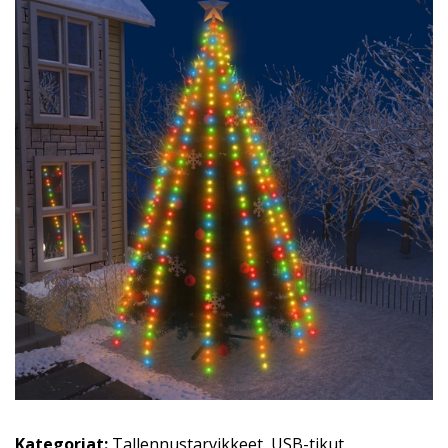
Kategoriat:
Tallennustarvikkeet
,
USB-tikut