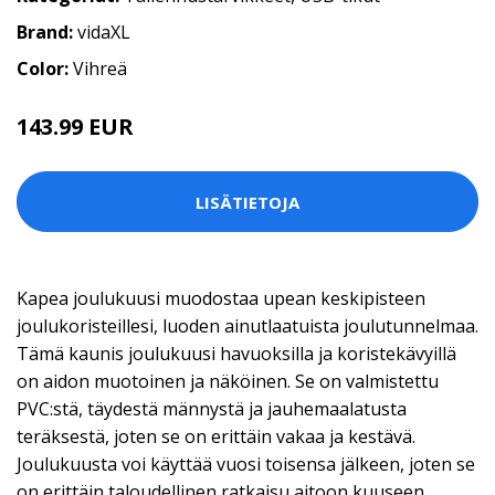
Brand:
vidaXL
Color:
Vihreä
143.99 EUR
LISÄTIETOJA
Kapea joulukuusi muodostaa upean keskipisteen
joulukoristeillesi, luoden ainutlaatuista joulutunnelmaa.
Tämä kaunis joulukuusi havuoksilla ja koristekävyillä
on aidon muotoinen ja näköinen. Se on valmistettu
PVC:stä, täydestä männystä ja jauhemaalatusta
teräksestä, joten se on erittäin vakaa ja kestävä.
Joulukuusta voi käyttää vuosi toisensa jälkeen, joten se
on erittäin taloudellinen ratkaisu aitoon kuuseen