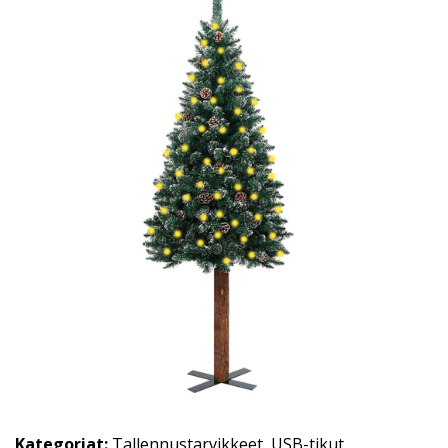
Kategoriat:
Tallennustarvikkeet
,
USB-tikut