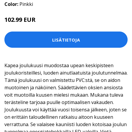
Color:
Pinkki
102.99 EUR
LISÄTIETOJA
Kapea joulukuusi muodostaa upean keskipisteen
joulukoristeillesi, luoden ainutlaatuista joulutunnelmaa.
Tämä joulukuusi on valmistettu PVC:stä, se on aidon
muotoinen ja näköinen. Säädettävien oksien ansiosta
voit muotoilla kuusen mielesi mukaan. Mukana tuleva
terästeline tarjoaa puulle optimaalisen vakauden.
Joulukuusta voi käyttää vuosi toisensa jälkeen, joten se
on erittäin taloudellinen ratkaisu aitoon kuuseen
verrattuna. Se valaisee kauniisti luoden kotoisaa joulun
tunnelmaa energiatehokkailla LED-valoilla. Vietä