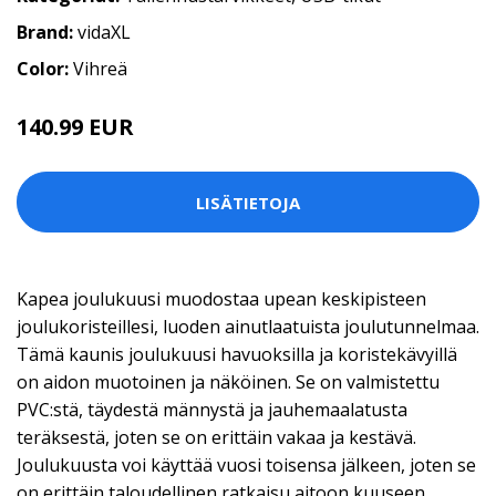
Brand:
vidaXL
Color:
Vihreä
140.99 EUR
LISÄTIETOJA
Kapea joulukuusi muodostaa upean keskipisteen
joulukoristeillesi, luoden ainutlaatuista joulutunnelmaa.
Tämä kaunis joulukuusi havuoksilla ja koristekävyillä
on aidon muotoinen ja näköinen. Se on valmistettu
PVC:stä, täydestä männystä ja jauhemaalatusta
teräksestä, joten se on erittäin vakaa ja kestävä.
Joulukuusta voi käyttää vuosi toisensa jälkeen, joten se
on erittäin taloudellinen ratkaisu aitoon kuuseen