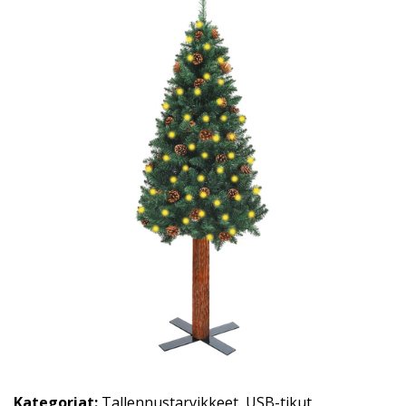
Kategoriat:
Tallennustarvikkeet
,
USB-tikut