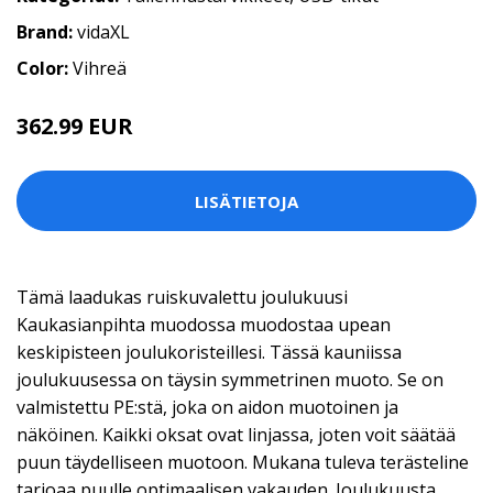
Brand:
vidaXL
Color:
Vihreä
362.99 EUR
LISÄTIETOJA
Tämä laadukas ruiskuvalettu joulukuusi
Kaukasianpihta muodossa muodostaa upean
keskipisteen joulukoristeillesi. Tässä kauniissa
joulukuusessa on täysin symmetrinen muoto. Se on
valmistettu PE:stä, joka on aidon muotoinen ja
näköinen. Kaikki oksat ovat linjassa, joten voit säätää
puun täydelliseen muotoon. Mukana tuleva terästeline
tarjoaa puulle optimaalisen vakauden. Joulukuusta