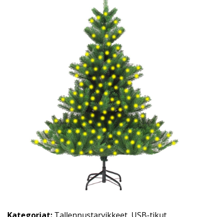
Kategoriat:
Tallennustarvikkeet
,
USB-tikut