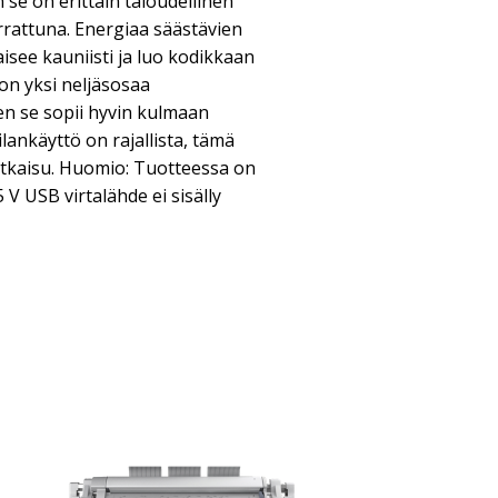
n se on erittäin taloudellinen
rrattuna. Energiaa säästävien
isee kauniisti ja luo kodikkaan
n yksi neljäsosaa
en se sopii hyvin kulmaan
tilankäyttö on rajallista, tämä
atkaisu. Huomio: Tuotteessa on
5 V USB virtalähde ei sisälly