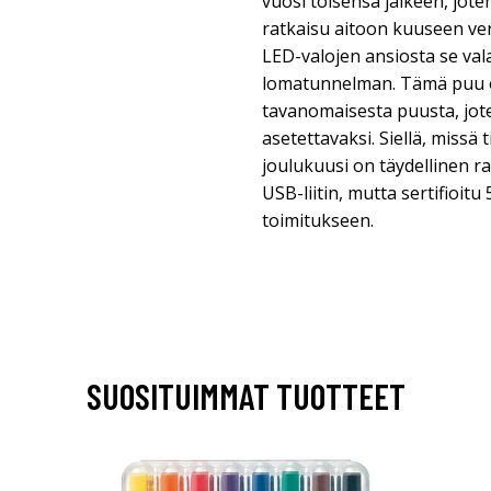
vuosi toisensa jälkeen, jote
ratkaisu aitoon kuuseen ve
LED-valojen ansiosta se vala
lomatunnelman. Tämä puu o
tavanomaisesta puusta, jot
asetettavaksi. Siellä, missä 
joulukuusi on täydellinen r
USB-liitin, mutta sertifioitu 
toimitukseen.
SUOSITUIMMAT TUOTTEET