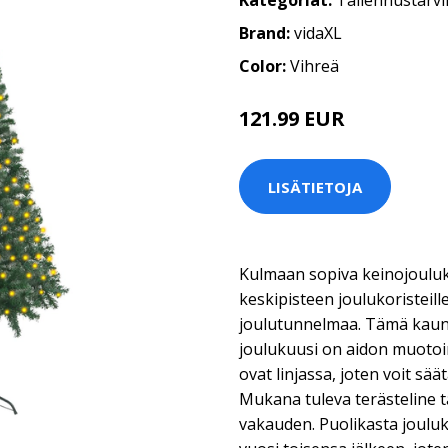
Kategoriat:
Tallennustarvi
Brand:
vidaXL
Color:
Vihreä
121.99 EUR
LISÄTIETOJA
Kulmaan sopiva keinojoul
keskipisteen joulukoristeill
joulutunnelmaa. Tämä kauni
joulukuusi on aidon muotoi
ovat linjassa, joten voit sä
Mukana tuleva terästeline t
vakauden. Puolikasta jouluk