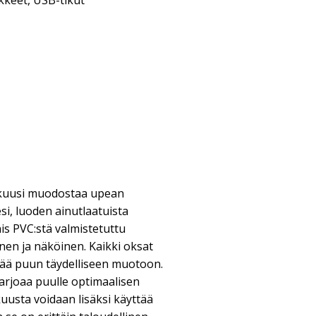
kkeet
,
USB-tikut
ukuusi muodostaa upean
esi, luoden ainutlaatuista
s PVC:stä valmistetuttu
nen ja näköinen. Kaikki oksat
ätää puun täydelliseen muotoon.
arjoaa puulle optimaalisen
uusta voidaan lisäksi käyttää