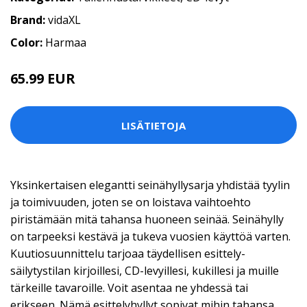
Brand:
vidaXL
Color:
Harmaa
65.99 EUR
LISÄTIETOJA
Yksinkertaisen elegantti seinähyllysarja yhdistää tyylin
ja toimivuuden, joten se on loistava vaihtoehto
piristämään mitä tahansa huoneen seinää. Seinähylly
on tarpeeksi kestävä ja tukeva vuosien käyttöä varten.
Kuutiosuunnittelu tarjoaa täydellisen esittely-
säilytystilan kirjoillesi, CD-levyillesi, kukillesi ja muille
tärkeille tavaroille. Voit asentaa ne yhdessä tai
erikseen. Nämä esittelyhyllyt sopivat mihin tahansa