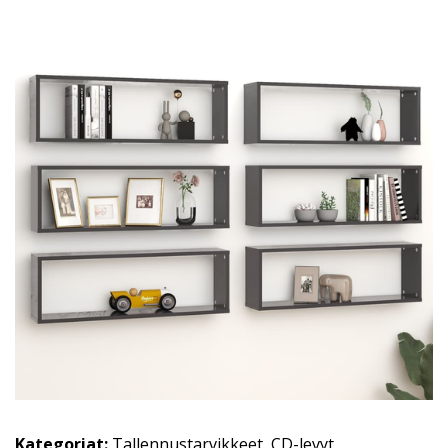
Kategoriat:
Tallennustarvikkeet
,
CD-levyt