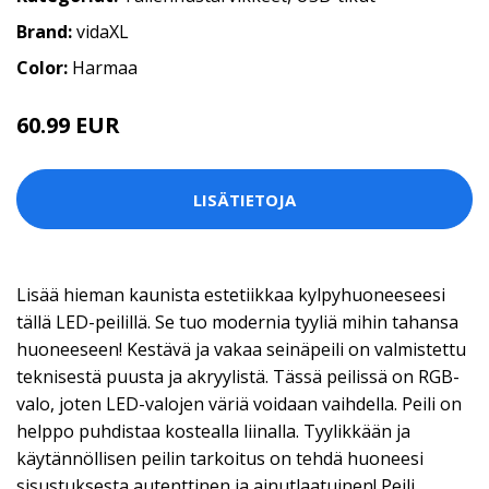
Brand:
vidaXL
Color:
Harmaa
60.99 EUR
LISÄTIETOJA
Lisää hieman kaunista estetiikkaa kylpyhuoneeseesi
tällä LED-peilillä. Se tuo modernia tyyliä mihin tahansa
huoneeseen! Kestävä ja vakaa seinäpeili on valmistettu
teknisestä puusta ja akryylistä. Tässä peilissä on RGB-
valo, joten LED-valojen väriä voidaan vaihdella. Peili on
helppo puhdistaa kostealla liinalla. Tyylikkään ja
käytännöllisen peilin tarkoitus on tehdä huoneesi
sisustuksesta autenttinen ja ainutlaatuinen! Peili