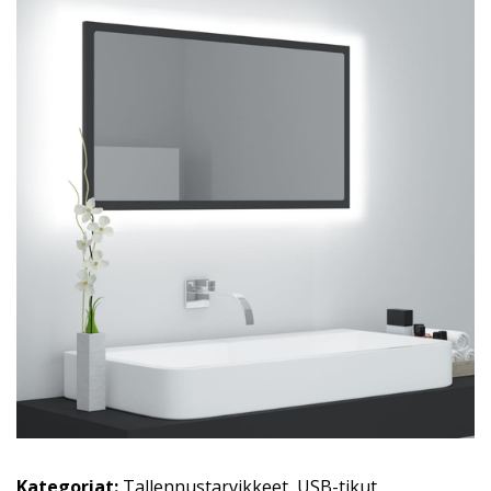
Kategoriat:
Tallennustarvikkeet
,
USB-tikut