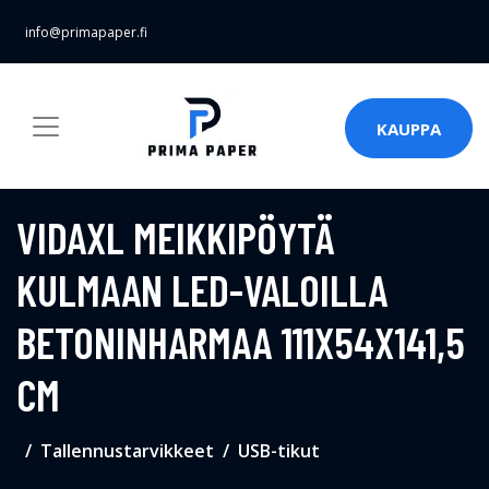
info@primapaper.fi
KAUPPA
VIDAXL MEIKKIPÖYTÄ
KULMAAN LED-VALOILLA
BETONINHARMAA 111X54X141,5
CM
Tallennustarvikkeet
USB-tikut