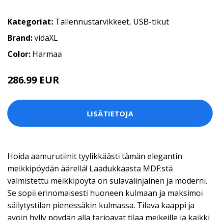
Kategoriat:
Tallennustarvikkeet
,
USB-tikut
Brand:
vidaXL
Color:
Harmaa
286.99 EUR
LISÄTIETOJA
Hoida aamurutiinit tyylikkäästi tämän elegantin
meikkipöydän äärellä! Laadukkaasta MDF:stä
valmistettu meikkipöytä on sulavalinjainen ja moderni.
Se sopii erinomaisesti huoneen kulmaan ja maksimoi
säilytystilan pienessäkin kulmassa. Tilava kaappi ja
avoin hylly pöydän alla tarjoavat tilaa meikeille ja kaikki