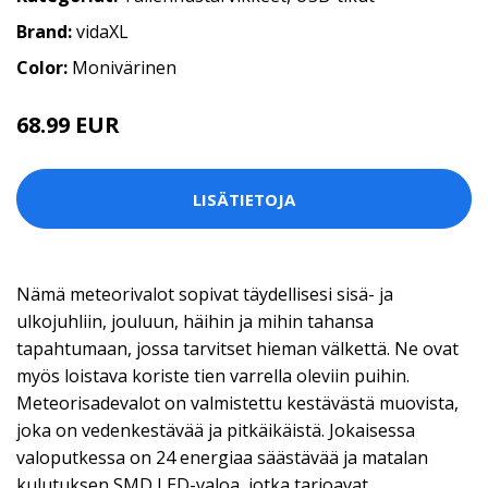
Brand:
vidaXL
Color:
Monivärinen
68.99 EUR
LISÄTIETOJA
Nämä meteorivalot sopivat täydellisesi sisä- ja
ulkojuhliin, jouluun, häihin ja mihin tahansa
tapahtumaan, jossa tarvitset hieman välkettä. Ne ovat
myös loistava koriste tien varrella oleviin puihin.
Meteorisadevalot on valmistettu kestävästä muovista,
joka on vedenkestävää ja pitkäikäistä. Jokaisessa
valoputkessa on 24 energiaa säästävää ja matalan
kulutuksen SMD LED-valoa, jotka tarjoavat