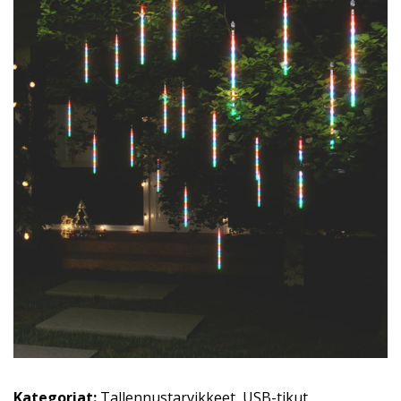
Kategoriat:
Tallennustarvikkeet
,
USB-tikut