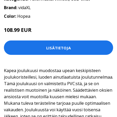
Brand:
vidaXL
Color:
Hopea
108.99 EUR
LISÄTIETOJA
Kapea joulukuusi muodostaa upean keskipisteen
joulukoristeillesi, luoden ainutlaatuista joulutunnelmaa.
Tämä joulukuusi on valmistettu PVC:stä, ja se on
realistisen muotoinen ja näköinen. Säädettävien oksien
ansiosta voit muotoilla kuusen mielesi mukaan.
Mukana tuleva terästeline tarjoaa puulle optimaalisen
vakauden. Joulukuusta voi käyttää vuosi toisensa
jälkeen, joten se on erittäin taloudellinen ratkaisu