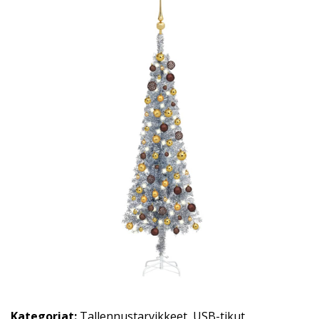
Kategoriat:
Tallennustarvikkeet
,
USB-tikut