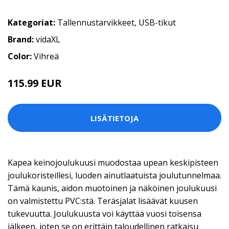
Kategoriat:
Tallennustarvikkeet
,
USB-tikut
Brand:
vidaXL
Color:
Vihreä
115.99 EUR
LISÄTIETOJA
Kapea keinojoulukuusi muodostaa upean keskipisteen
joulukoristeillesi, luoden ainutlaatuista joulutunnelmaa.
Tämä kaunis, aidon muotoinen ja näköinen joulukuusi
on valmistettu PVC:stä. Teräsjalat lisäävät kuusen
tukevuutta. Joulukuusta voi käyttää vuosi toisensa
jälkeen, joten se on erittäin taloudellinen ratkaisu