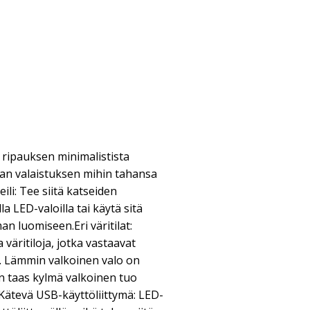
ä ripauksen minimalistista
kaan valaistuksen mihin tahansa
li: Tee siitä katseiden
a LED-valoilla tai käytä sitä
 luomiseen.Eri väritilat:
a väritiloja, jotka vastaavat
n. Lämmin valkoinen valo on
n taas kylmä valkoinen tuo
.Kätevä USB-käyttöliittymä: LED-