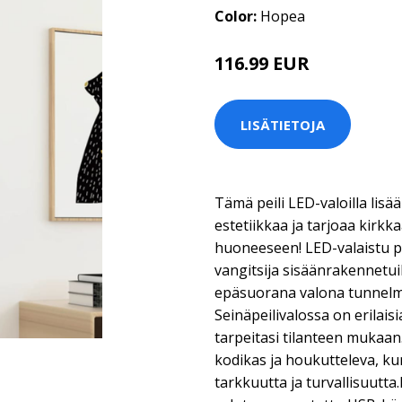
Color:
Hopea
116.99 EUR
LISÄTIETOJA
Tämä peili LED-valoilla lisä
estetiikkaa ja tarjoaa kirk
huoneeseen! LED-valaistu pei
vangitsija sisäänrakennetuill
epäsuorana valona tunnelman
Seinäpeilivalossa on erilaisi
tarpeitasi tilanteen mukaa
kodikas ja houkutteleva, ku
tarkkuutta ja turvallisuutta