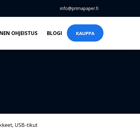
info@primapaper.fi
NEN OHJEISTUS
BLOGI
KAUPPA
kkeet
,
USB-tikut