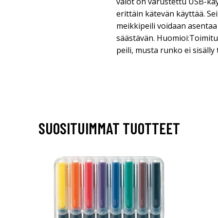
valot on varustettu USB-käyt
erittäin kätevän käyttää. Se
meikkipeili voidaan asentaa s
säästävän. Huomioi:Toimit
peili, musta runko ei sisälly
SUOSITUIMMAT TUOTTEET