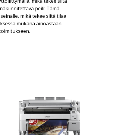
töliittymällä, mikä tekee siitä
inäkiinnitettävä peili: Tämä
einälle, mikä tekee siitä tilaa
uksessa mukana ainoastaan
 toimitukseen.