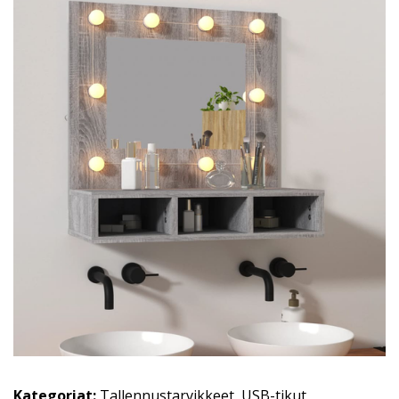
Kategoriat:
Tallennustarvikkeet
,
USB-tikut