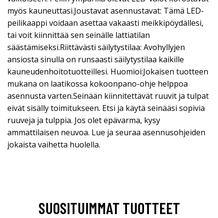
myös kauneuttasi.Joustavat asennustavat: Tämä LED-
peilikaappi voidaan asettaa vakaasti meikkipöydällesi,
tai voit kiinnittää sen seinälle lattiatilan
säästämiseksi.Riittävästi säilytystilaa: Avohyllyjen
ansiosta sinulla on runsaasti säilytystilaa kaikille
kauneudenhoitotuotteillesi. Huomioi:Jokaisen tuotteen
mukana on laatikossa kokoonpano-ohje helppoa
asennusta varten.Seinään kiinnitettävät ruuvit ja tulpat
eivät sisälly toimitukseen. Etsi ja käytä seinääsi sopivia
ruuveja ja tulppia. Jos olet epävarma, kysy
ammattilaisen neuvoa. Lue ja seuraa asennusohjeiden
jokaista vaihetta huolella.
SUOSITUIMMAT TUOTTEET