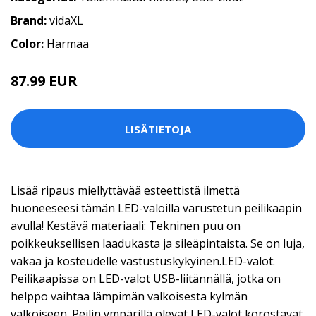
Brand:
vidaXL
Color:
Harmaa
87.99 EUR
LISÄTIETOJA
Lisää ripaus miellyttävää esteettistä ilmettä
huoneeseesi tämän LED-valoilla varustetun peilikaapin
avulla! Kestävä materiaali: Tekninen puu on
poikkeuksellisen laadukasta ja sileäpintaista. Se on luja,
vakaa ja kosteudelle vastustuskykyinen.LED-valot:
Peilikaapissa on LED-valot USB-liitännällä, jotka on
helppo vaihtaa lämpimän valkoisesta kylmän
valkoiseen. Peilin ympärillä olevat LED-valot korostavat