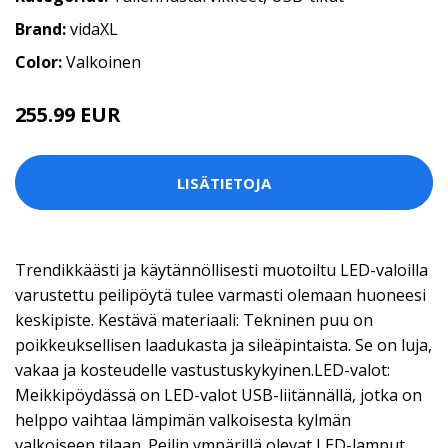
Brand:
vidaXL
Color:
Valkoinen
255.99 EUR
LISÄTIETOJA
Trendikkäästi ja käytännöllisesti muotoiltu LED-valoilla
varustettu peilipöytä tulee varmasti olemaan huoneesi
keskipiste. Kestävä materiaali: Tekninen puu on
poikkeuksellisen laadukasta ja sileäpintaista. Se on luja,
vakaa ja kosteudelle vastustuskykyinen.LED-valot:
Meikkipöydässä on LED-valot USB-liitännällä, jotka on
helppo vaihtaa lämpimän valkoisesta kylmän
valkoiseen tilaan. Peilin ympärillä olevat LED-lamput