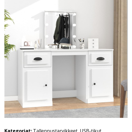
Kategoriat:
Tallennustarvikkeet
,
USB-tikut