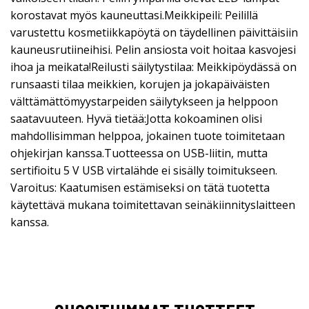
korostavat myös kauneuttasi.Meikkipeili: Peilillä
varustettu kosmetiikkapöytä on täydellinen päivittäisiin
kauneusrutiineihisi. Pelin ansiosta voit hoitaa kasvojesi
ihoa ja meikata!Reilusti säilytystilaa: Meikkipöydässä on
runsaasti tilaa meikkien, korujen ja jokapäiväisten
välttämättömyystarpeiden säilytykseen ja helppoon
saatavuuteen. Hyvä tietää:Jotta kokoaminen olisi
mahdollisimman helppoa, jokainen tuote toimitetaan
ohjekirjan kanssa.Tuotteessa on USB-liitin, mutta
sertifioitu 5 V USB virtalähde ei sisälly toimitukseen.
Varoitus: Kaatumisen estämiseksi on tätä tuotetta
käytettävä mukana toimitettavan seinäkiinnityslaitteen
kanssa.