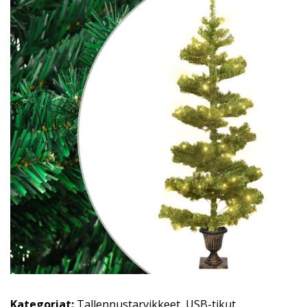
Kategoriat:
Tallennustarvikkeet
,
USB-tikut