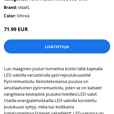
Brand:
vidaXL
Color:
Vihreä
71.99 EUR
LISÄTIETOJA
Luo maaginen joulun tunnelma kotiisi tällä kapealla
LED-valoilla varustetulla pyörrejoulukuusella!
Pyörremuotoilu: Keinotekoisessa puussa on
ainutlaatuinen pyörremuotoilu, joten se on katseet
vangitseva keskipiste joulukoristeillesi.LED-valot:
Useilla energiatehokkailla LED-valoilla koristeltu
joulukuusi syttyy, mikä luo kodikasta
lomatunnelmaa.Erilaiset valoefektit: LED-valoissa on