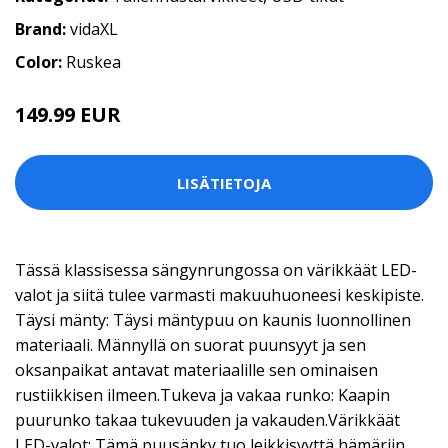
Brand:
vidaXL
Color:
Ruskea
149.99 EUR
LISÄTIETOJA
Tässä klassisessa sängynrungossa on värikkäät LED-
valot ja siitä tulee varmasti makuuhuoneesi keskipiste.
Täysi mänty: Täysi mäntypuu on kaunis luonnollinen
materiaali. Männyllä on suorat puunsyyt ja sen
oksanpaikat antavat materiaalille sen ominaisen
rustiikkisen ilmeen.Tukeva ja vakaa runko: Kaapin
puurunko takaa tukevuuden ja vakauden.Värikkäät
LED-valot: Tämä puusänky tuo leikkisyyttä hämäriin