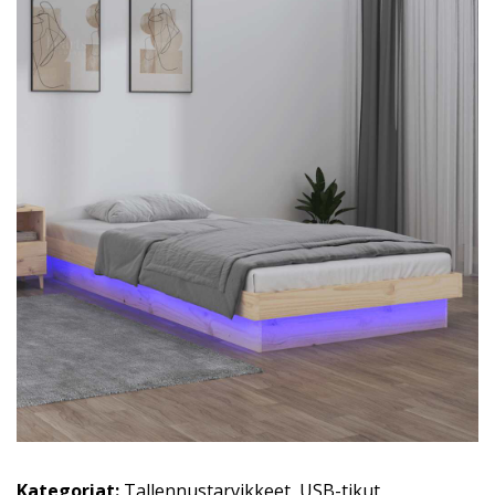
Kategoriat:
Tallennustarvikkeet
,
USB-tikut