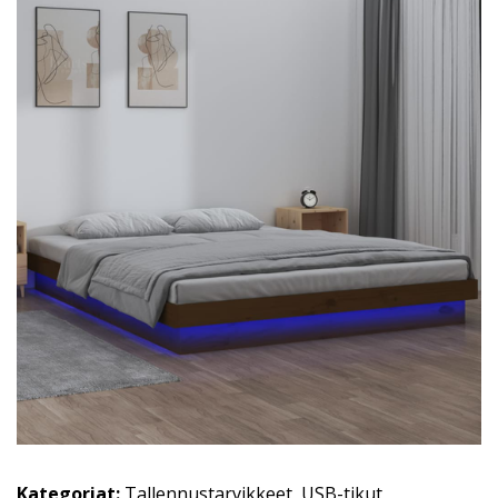
Kategoriat:
Tallennustarvikkeet
,
USB-tikut