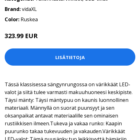
Brand:
vidaXL
Color:
Ruskea
323.99 EUR
LISÄTIETOJA
Tässä klassisessa sängynrungossa on värikkäät LED-
valot ja siitä tulee varmasti makuuhuoneesi keskipiste.
Täysi mänty: Täysi mäntypuu on kaunis luonnollinen
materiaali. Männyllä on suorat puunsyyt ja sen
oksanpaikat antavat materiaalille sen ominaisen
rustiikkisen ilmeen.Tukeva ja vakaa runko: Kaapin
puurunko takaa tukevuuden ja vakauden.Värikkäät
LED-valot: Tämä puusänky tuo leikkisyyttä hämäriin