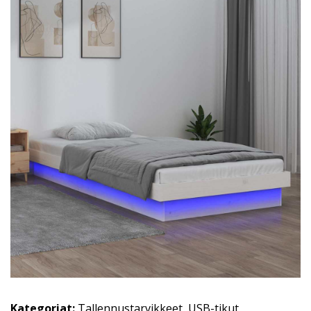
Kategoriat:
Tallennustarvikkeet
,
USB-tikut