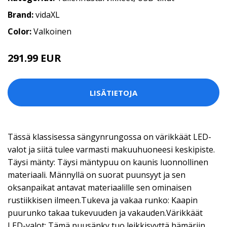
Brand:
vidaXL
Color:
Valkoinen
291.99 EUR
LISÄTIETOJA
Tässä klassisessa sängynrungossa on värikkäät LED-
valot ja siitä tulee varmasti makuuhuoneesi keskipiste.
Täysi mänty: Täysi mäntypuu on kaunis luonnollinen
materiaali. Männyllä on suorat puunsyyt ja sen
oksanpaikat antavat materiaalille sen ominaisen
rustiikkisen ilmeen.Tukeva ja vakaa runko: Kaapin
puurunko takaa tukevuuden ja vakauden.Värikkäät
LED-valot: Tämä puusänky tuo leikkisyyttä hämäriin