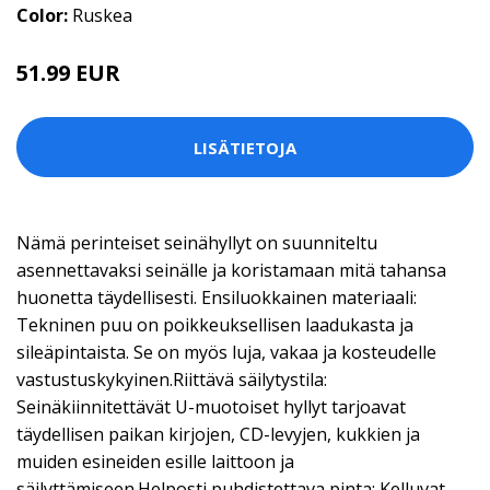
Color:
Ruskea
51.99 EUR
LISÄTIETOJA
Nämä perinteiset seinähyllyt on suunniteltu
asennettavaksi seinälle ja koristamaan mitä tahansa
huonetta täydellisesti. Ensiluokkainen materiaali:
Tekninen puu on poikkeuksellisen laadukasta ja
sileäpintaista. Se on myös luja, vakaa ja kosteudelle
vastustuskykyinen.Riittävä säilytystila:
Seinäkiinnitettävät U-muotoiset hyllyt tarjoavat
täydellisen paikan kirjojen, CD-levyjen, kukkien ja
muiden esineiden esille laittoon ja
säilyttämiseen.Helposti puhdistettava pinta: Kelluvat