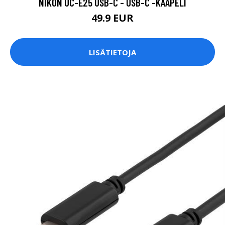
NIKON UC-E25 USB-C - USB-C -KAAPELI
49.9 EUR
LISÄTIETOJA