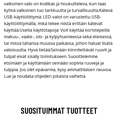
valkoinen valo on kodikas ja houkutteleva, kun taas
kylmä valkoinen tuo tarkkuutta ja turvallisuutta.Kätevä
USB-käyttöliittymä: LED-valot on varustettu USB-
käyttöliittymällä, mikä tekee niistä erittäin kätevät
käyttää.Useita käyttötapoja: Voit käyttää koristepeiliä
makuu-, vaate-, olo- ja kylpyhuoneessa sekä eteisessä,
tai missä tahansa muussa paikassa, johon haluat lisätä
valoisuutta. Hyvä tietää:Seinään kiinnitettävät ruuvit ja
tulpat eivät sisälly toimitukseen. Suosittelemme
etsimään ja käyttämään seinääsi sopivia ruuveja ja
tulppia. Jos olet epävarma, kysy ammattilaisen neuvoa.
Lue ja noudata ohjeiden jokaista vaihetta.
SUOSITUIMMAT TUOTTEET