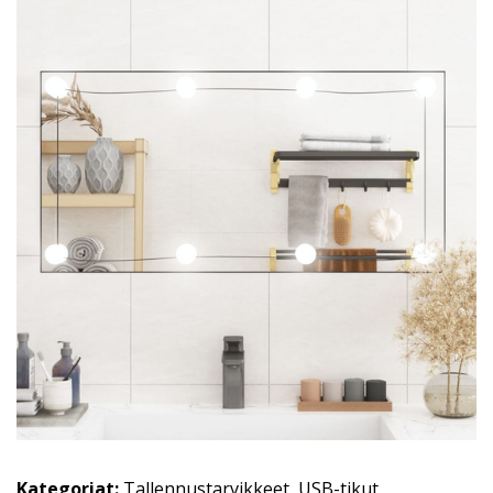
Kategoriat:
Tallennustarvikkeet
,
USB-tikut