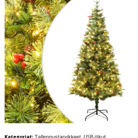
Kategoriat:
Tallennustarvikkeet
,
USB-tikut