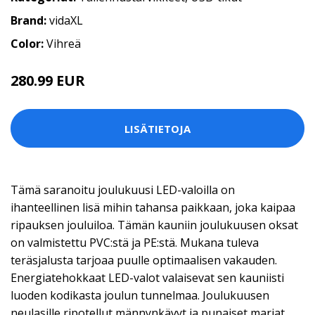
Brand:
vidaXL
Color:
Vihreä
280.99 EUR
LISÄTIETOJA
Tämä saranoitu joulukuusi LED-valoilla on
ihanteellinen lisä mihin tahansa paikkaan, joka kaipaa
ripauksen jouluiloa. Tämän kauniin joulukuusen oksat
on valmistettu PVC:stä ja PE:stä. Mukana tuleva
teräsjalusta tarjoaa puulle optimaalisen vakauden.
Energiatehokkaat LED-valot valaisevat sen kauniisti
luoden kodikasta joulun tunnelmaa. Joulukuusen
neulasille ripotellut männynkävyt ja punaiset marjat