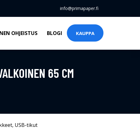
info@primapaper.fi
NEN OHJEISTUS
BLOGI
KAUPPA
VALKOINEN 65 CM
kkeet
,
USB-tikut