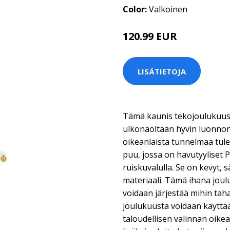
Color:
Valkoinen
120.99 EUR
LISÄTIETOJA
Tämä kaunis tekojoulukuusi
ulkonäöltään hyvin luonnon
oikeanlaista tunnelmaa tule
puu, jossa on havutyyliset P
ruiskuvalulla. Se on kevyt, 
materiaali. Tämä ihana jou
voidaan järjestää mihin ta
joulukuusta voidaan käyttää 
taloudellisen valinnan oik