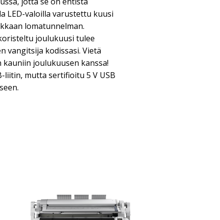
ussa, jotta se on entistä
a LED-valoilla varustettu kuusi
odikkaan lomatunnelman.
a koristeltu joulukuusi tulee
 vangitsija kodissasi. Vietä
 kauniin joulukuusen kanssa!
iitin, mutta sertifioitu 5 V USB
kseen.