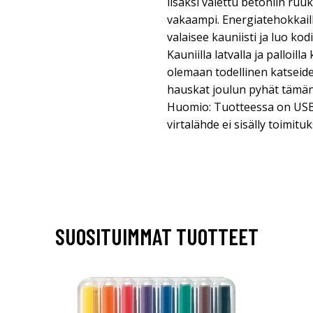
lisäksi valettu betoniin ruuk
vakaampi. Energiatehokkaill
valaisee kauniisti ja luo k
Kauniilla latvalla ja palloill
olemaan todellinen katseiden
hauskat joulun pyhät tämän
Huomio: Tuotteessa on USB-l
virtalähde ei sisälly toimitu
SUOSITUIMMAT TUOTTEET