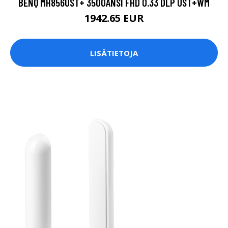
BENQ MH856UST+ 3500ANSI FHD 0.33 DLP UST+WM
1942.65 EUR
LISÄTIETOJA