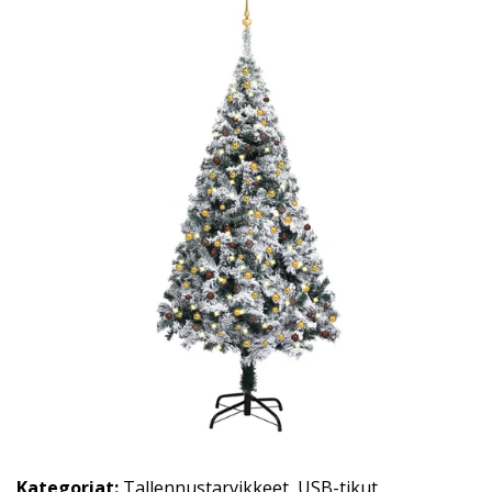
Kategoriat:
Tallennustarvikkeet
,
USB-tikut