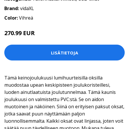
Brand:
vidaXL
Color:
Vihreä
270.99 EUR
LISÄTIETOJA
Tämä keinojoulukuusi lumihuurteisilla oksilla
muodostaa upean keskipisteen joulukoristeillesi,
luoden ainutlaatuista joulutunnelmaa. Tämä kaunis
joulukuusi on valmistettu PVC:stä. Se on aidon
muotoinen ja näköinen. Siinä on erityisen paksut oksat,
jotka saavat puun näyttämään paljon
luonnollisemmalta. Kaikki oksat ovat linjassa, joten voit
säätää puun täydelliseen muotoon. Mukana tuleva