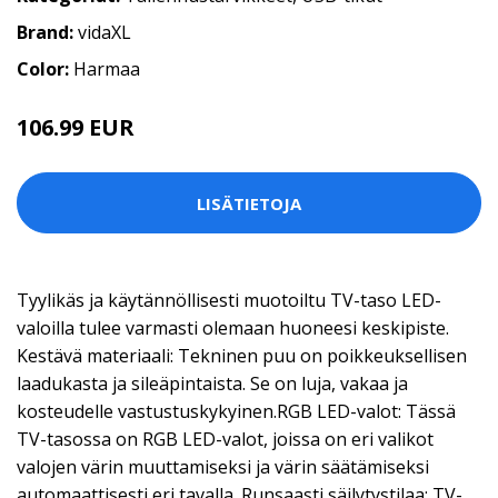
Brand:
vidaXL
Color:
Harmaa
106.99 EUR
LISÄTIETOJA
Tyylikäs ja käytännöllisesti muotoiltu TV-taso LED-
valoilla tulee varmasti olemaan huoneesi keskipiste.
Kestävä materiaali: Tekninen puu on poikkeuksellisen
laadukasta ja sileäpintaista. Se on luja, vakaa ja
kosteudelle vastustuskykyinen.RGB LED-valot: Tässä
TV-tasossa on RGB LED-valot, joissa on eri valikot
valojen värin muuttamiseksi ja värin säätämiseksi
automaattisesti eri tavalla. Runsaasti säilytystilaa: TV-