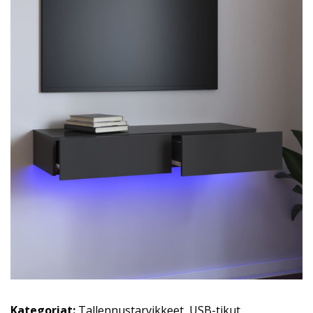
Kategoriat:
Tallennustarvikkeet
,
USB-tikut