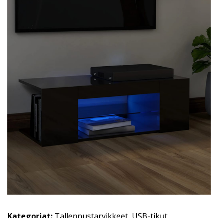
Kategoriat:
Tallennustarvikkeet
,
USB-tikut