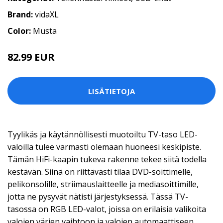
Brand:
vidaXL
Color:
Musta
82.99 EUR
LISÄTIETOJA
Tyylikäs ja käytännöllisesti muotoiltu TV-taso LED-
valoilla tulee varmasti olemaan huoneesi keskipiste.
Tämän HiFi-kaapin tukeva rakenne tekee siitä todella
kestävän. Siinä on riittävästi tilaa DVD-soittimelle,
pelikonsolille, striimauslaitteelle ja mediasoittimille,
jotta ne pysyvät nätisti järjestyksessä. Tässä TV-
tasossa on RGB LED-valot, joissa on erilaisia valikoita
valojen värien vaihtoon ja valojen automaattiseen