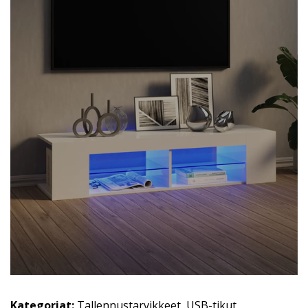
Kategoriat:
Tallennustarvikkeet
,
USB-tikut