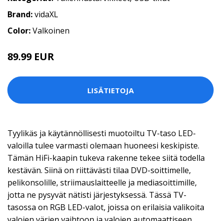
Brand:
vidaXL
Color:
Valkoinen
89.99 EUR
LISÄTIETOJA
Tyylikäs ja käytännöllisesti muotoiltu TV-taso LED-
valoilla tulee varmasti olemaan huoneesi keskipiste.
Tämän HiFi-kaapin tukeva rakenne tekee siitä todella
kestävän. Siinä on riittävästi tilaa DVD-soittimelle,
pelikonsolille, striimauslaitteelle ja mediasoittimille,
jotta ne pysyvät nätisti järjestyksessä. Tässä TV-
tasossa on RGB LED-valot, joissa on erilaisia valikoita
valojen värien vaihtoon ja valojen automaattiseen