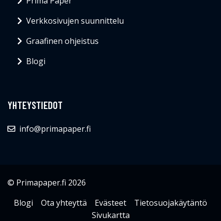
Prima Paper
Verkkosivujen suunnittelu
Graafinen ohjeistus
Blogi
YHTEYSTIEDOT
info@primapaper.fi
© Primapaper.fi 2026
Blogi
Ota yhteyttä
Evästeet
Tietosuojakäytäntö
Sivukartta