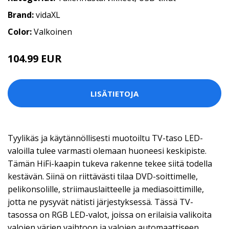
Brand:
vidaXL
Color:
Valkoinen
104.99 EUR
LISÄTIETOJA
Tyylikäs ja käytännöllisesti muotoiltu TV-taso LED-
valoilla tulee varmasti olemaan huoneesi keskipiste.
Tämän HiFi-kaapin tukeva rakenne tekee siitä todella
kestävän. Siinä on riittävästi tilaa DVD-soittimelle,
pelikonsolille, striimauslaitteelle ja mediasoittimille,
jotta ne pysyvät nätisti järjestyksessä. Tässä TV-
tasossa on RGB LED-valot, joissa on erilaisia valikoita
valojen värien vaihtoon ja valojen automaattiseen