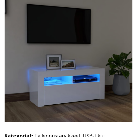
Kategoriat:
Tallennustarvikkeet
,
USB-tikut