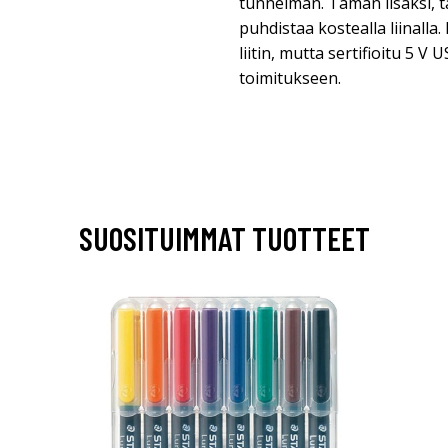
tunnelman. Tämän lisäksi, 
puhdistaa kostealla liinall
liitin, mutta sertifioitu 5 V U
toimitukseen.
SUOSITUIMMAT TUOTTEET