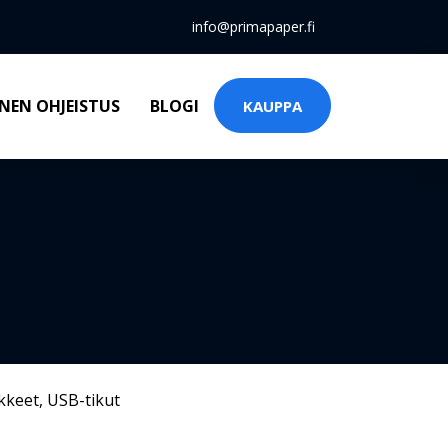
info@primapaper.fi
NEN OHJEISTUS
BLOGI
KAUPPA
kkeet
,
USB-tikut