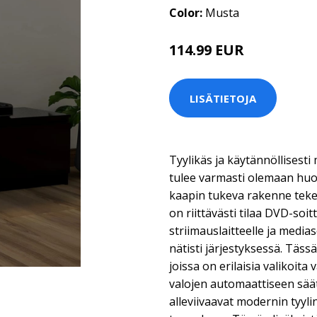
Color:
Musta
114.99 EUR
LISÄTIETOJA
Tyylikäs ja käytännöllisesti
tulee varmasti olemaan huo
kaapin tukeva rakenne tekee 
on riittävästi tilaa DVD-soitt
striimauslaitteelle ja medias
nätisti järjestyksessä. Täs
joissa on erilaisia valikoita
valojen automaattiseen sää
alleviivaavat modernin tyyli