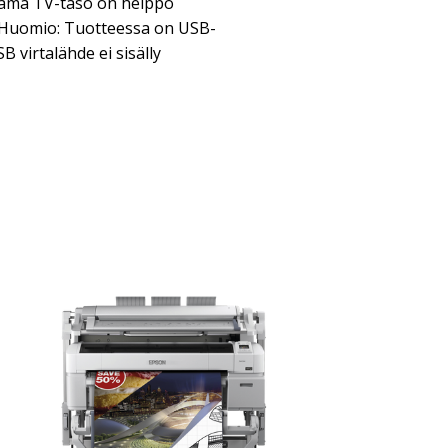
tämä TV-taso on helppo
a. Huomio: Tuotteessa on USB-
SB virtalähde ei sisälly