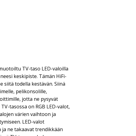
 muotoiltu TV-taso LED-valoilla
neesi keskipiste. Tämän HiFi-
siitä todella kestävän. Siinä
imelle, pelikonsolille,
oittimille, jotta ne pysyvät
sä TV-tasossa on RGB LED-valot,
 valojen värien vaihtoon ja
tymiseen. LED-valot
n ja ne takaavat trendikkään