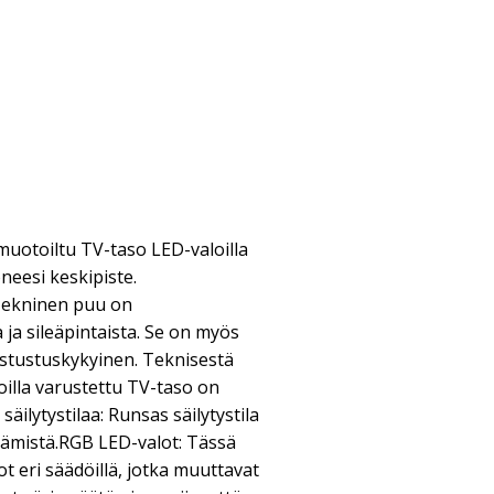
 muotoiltu TV-taso LED-valoilla
neesi keskipiste.
 Tekninen puu on
 ja sileäpintaista. Se on myös
vastustuskykyinen. Teknisestä
oilla varustettu TV-taso on
äilytystilaa: Runsas säilytystila
tämistä.RGB LED-valot: Tässä
 eri säädöillä, jotka muuttavat