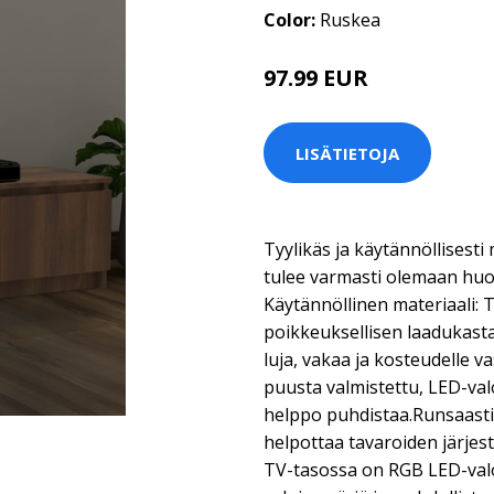
Color:
Ruskea
97.99 EUR
LISÄTIETOJA
Tyylikäs ja käytännöllisesti
tulee varmasti olemaan huo
Käytännöllinen materiaali:
poikkeuksellisen laadukasta
luja, vakaa ja kosteudelle 
puusta valmistettu, LED-val
helppo puhdistaa.Runsaasti s
helpottaa tavaroiden järjes
TV-tasossa on RGB LED-valot