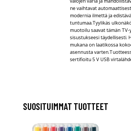
valojen väriä ja mahdollista
ne vaihtavat automaattisest
modernia ilmettä ja edistäv
tuntumaa.Tyylikäs ulkonäkö: 
muotoilu saavat tämän TV-
sisustukseesi täydellisesti.
mukana on laatikossa kok
asennusta varten.Tuotteess
sertifioitu 5 V USB virtalähd
SUOSITUIMMAT TUOTTEET