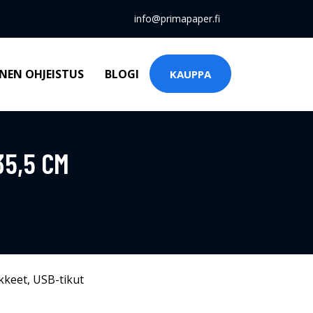
info@primapaper.fi
NEN OHJEISTUS
BLOGI
KAUPPA
35,5 CM
kkeet
,
USB-tikut