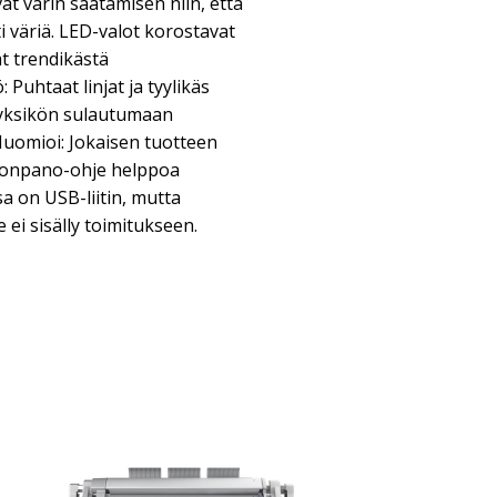
vat värin säätämisen niin, että
i väriä. LED-valot korostavat
ät trendikästä
Puhtaat linjat ja tyylikäs
yksikön sulautumaan
 Huomioi: Jokaisen tuotteen
oonpano-ohje helppoa
a on USB-liitin, mutta
e ei sisälly toimitukseen.