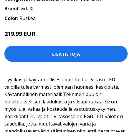
Brand:
vidaXL
Color:
Ruskea
219.99 EUR
LISÄTIETOJA
Tyylikäs ja käytännöllisesti muotoiltu TV-taso LED-
valoilla tulee varmasti olemaan huoneesi keskipiste.
Käytännöllinen materiaali: Tekninen puu on
poikkeuksellisen laadukasta ja sileäpintaista. Se on
myös luja, vakaa ja kosteudelle vastustuskykyinen.
Värikkäät LED-valot: TV-tasossa on RGB LED-valot eri
säädöillä, jotka muuttavat valojen väriä ja
mahdollistavat värin säätämisen niin, että ne vaihtavat