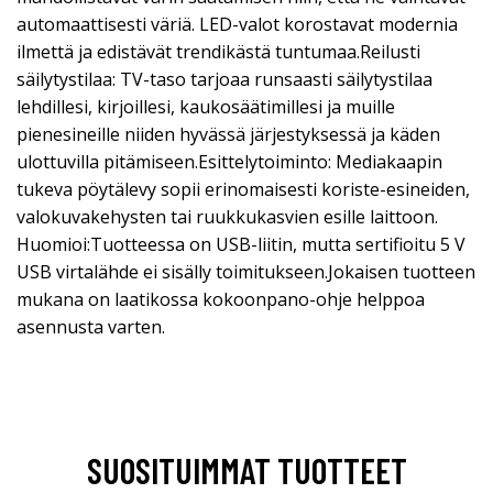
automaattisesti väriä. LED-valot korostavat modernia
ilmettä ja edistävät trendikästä tuntumaa.Reilusti
säilytystilaa: TV-taso tarjoaa runsaasti säilytystilaa
lehdillesi, kirjoillesi, kaukosäätimillesi ja muille
pienesineille niiden hyvässä järjestyksessä ja käden
ulottuvilla pitämiseen.Esittelytoiminto: Mediakaapin
tukeva pöytälevy sopii erinomaisesti koriste-esineiden,
valokuvakehysten tai ruukkukasvien esille laittoon.
Huomioi:Tuotteessa on USB-liitin, mutta sertifioitu 5 V
USB virtalähde ei sisälly toimitukseen.Jokaisen tuotteen
mukana on laatikossa kokoonpano-ohje helppoa
asennusta varten.
SUOSITUIMMAT TUOTTEET