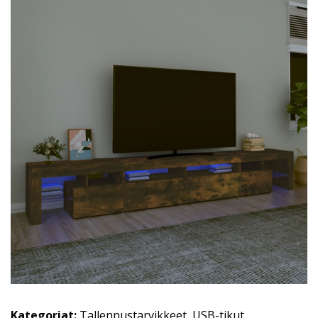
Kategoriat:
Tallennustarvikkeet
,
USB-tikut