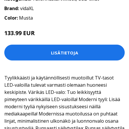
Brand:
vidaXL
Color:
Musta
133.99 EUR
LISÄTIETOJA
Tyylikkäästi ja käytännöllisesti muotoillut TV-tasot
LED-valoilla tulevat varmasti olemaan huoneesi
keskipiste. Värikäs LED-valo: Tuo leikkisyyttä
pimeyteen värikkäillä LED-valoilla! Moderni tyyli: Lisää
moderni tyyliä nykyiseen sisustukseesi näillä
mediakaapeilla! Modernissa muotoilussa on puhtaat
linjat, minimalistinen ulkonäkö ja luonnonvalo osana
sisustustyyliä. Runsaasti säilytystilaa: Runsas säilytystila