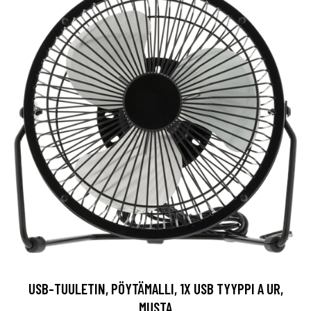
USB-TUULETIN, PÖYTÄMALLI, 1X USB TYYPPI A UR,
MUSTA