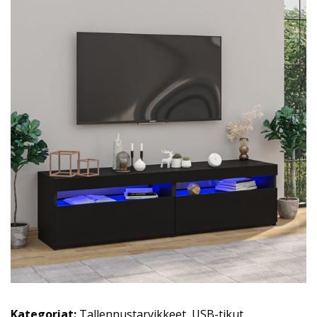
Kategoriat:
Tallennustarvikkeet
,
USB-tikut