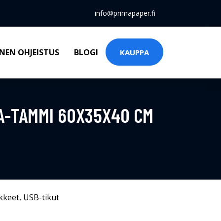
info@primapaper.fi
NEN OHJEISTUS
BLOGI
KAUPPA
MA-TAMMI 60X35X40 CM
kkeet
,
USB-tikut