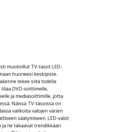
esti muotoillut TV-tasot LED-
emaan huoneesi keskipiste.
akenne tekee siitä todella
i tilaa DVD-soittimelle,
eelle ja mediasoittimille, jotta
sessä. Näissä TV-tasoissa on
aisia valikoita valojen värien
attiseen säätymiseen. LED-valot
n ja ne takaavat trendikkään