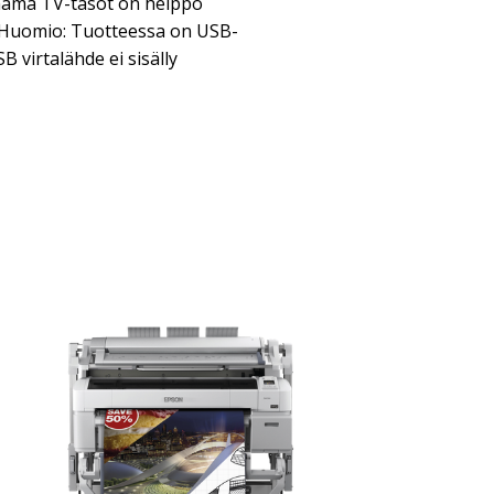
nämä TV-tasot on helppo
a. Huomio: Tuotteessa on USB-
SB virtalähde ei sisälly