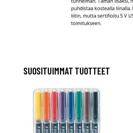
tunnelman. Tämän lisäksi, 
puhdistaa kostealla liinall
liitin, mutta sertifioitu 5 V U
toimitukseen.
SUOSITUIMMAT TUOTTEET