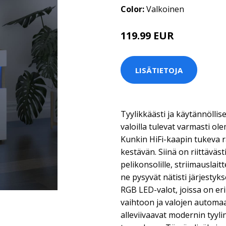
Color:
Valkoinen
119.99 EUR
LISÄTIETOJA
Tyylikkäästi ja käytännöllis
valoilla tulevat varmasti ol
Kunkin HiFi-kaapin tukeva r
kestävän. Siinä on riittäväst
pelikonsolille, striimauslaitt
ne pysyvät nätisti järjestyk
RGB LED-valot, joissa on eril
vaihtoon ja valojen automa
alleviivaavat modernin tyyli