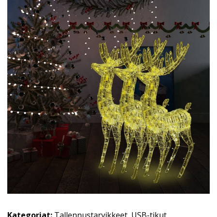
Kategoriat:
Tallennustarvikkeet
,
USB-tikut