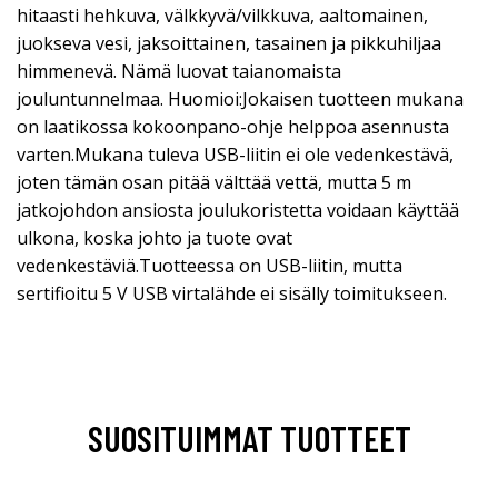
hitaasti hehkuva, välkkyvä/vilkkuva, aaltomainen,
juokseva vesi, jaksoittainen, tasainen ja pikkuhiljaa
himmenevä. Nämä luovat taianomaista
jouluntunnelmaa. Huomioi:Jokaisen tuotteen mukana
on laatikossa kokoonpano-ohje helppoa asennusta
varten.Mukana tuleva USB-liitin ei ole vedenkestävä,
joten tämän osan pitää välttää vettä, mutta 5 m
jatkojohdon ansiosta joulukoristetta voidaan käyttää
ulkona, koska johto ja tuote ovat
vedenkestäviä.Tuotteessa on USB-liitin, mutta
sertifioitu 5 V USB virtalähde ei sisälly toimitukseen.
SUOSITUIMMAT TUOTTEET