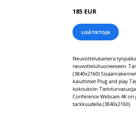
185 EUR
LISÄTIETOJA
Neuvottelukamera työpaikal
neuvotteluhuoneeseen. Tär
(3840x2160) Sisäänrakenne
kaiuttimet Plug and play Tä
kokouksiin Tietoturvasuoja 
Conference Webcam 4K on p
tarkkuudella (3840x2160).