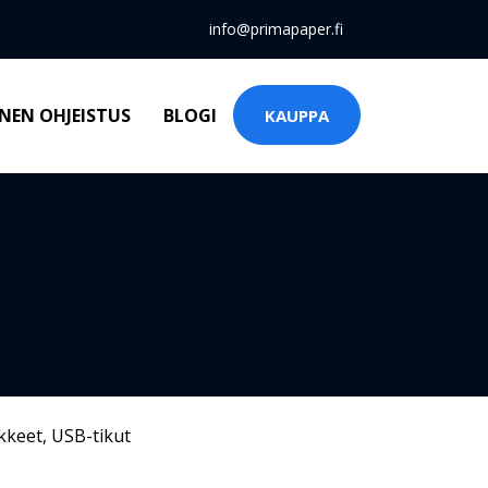
info@primapaper.fi
NEN OHJEISTUS
BLOGI
KAUPPA
kkeet
,
USB-tikut