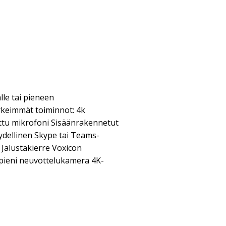
le tai pieneen
keimmät toiminnot: 4k
ttu mikrofoni Sisäänrakennetut
ydellinen Skype tai Teams-
Jalustakierre Voxicon
ieni neuvottelukamera 4K-