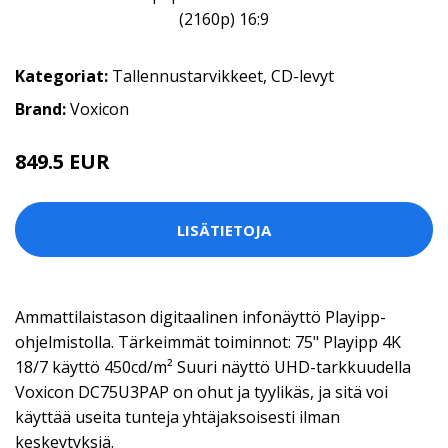
Kategoriat:
Tallennustarvikkeet
,
CD-levyt
Brand:
Voxicon
849.5 EUR
1699 EUR
LISÄTIETOJA
Ammattilaistason digitaalinen infonäyttö Playipp-
ohjelmistolla. Tärkeimmät toiminnot: 75" Playipp 4K
18/7 käyttö 450cd/m² Suuri näyttö UHD-tarkkuudella
Voxicon DC75U3PAP on ohut ja tyylikäs, ja sitä voi
käyttää useita tunteja yhtäjaksoisesti ilman
keskeytyksiä.