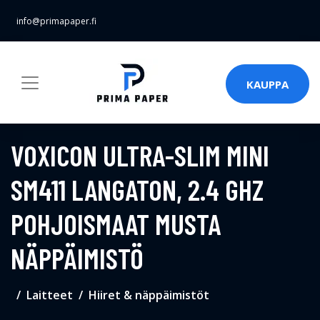
info@primapaper.fi
KAUPPA
VOXICON ULTRA-SLIM MINI
SM411 LANGATON, 2.4 GHZ
POHJOISMAAT MUSTA
NÄPPÄIMISTÖ
Laitteet
Hiiret & näppäimistöt