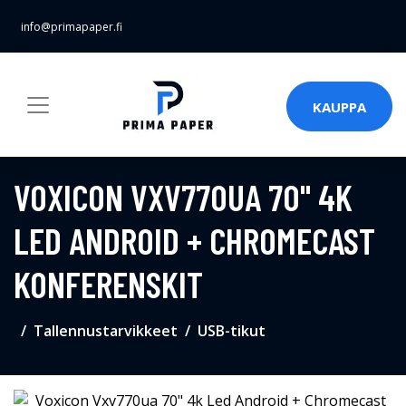
info@primapaper.fi
KAUPPA
VOXICON VXV770UA 70" 4K
LED ANDROID + CHROMECAST
KONFERENSKIT
Tallennustarvikkeet
USB-tikut