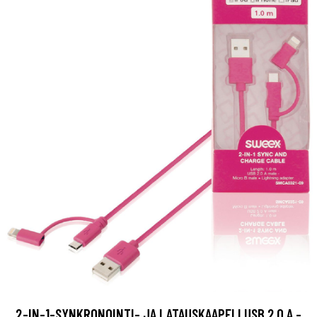
2-IN-1-SYNKRONOINTI- JA LATAUSKAAPELI USB 2.0 A -