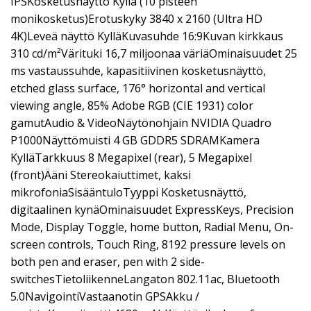
IPSKosketusnäyttö Kyllä (10 pisteen
monikosketus)Erotuskyky 3840 x 2160 (Ultra HD
4K)Leveä näyttö KylläKuvasuhde 16:9Kuvan kirkkaus
310 cd/m²Värituki 16,7 miljoonaa väriäOminaisuudet 25
ms vastaussuhde, kapasitiivinen kosketusnäyttö,
etched glass surface, 176° horizontal and vertical
viewing angle, 85% Adobe RGB (CIE 1931) color
gamutAudio & VideoNäytönohjain NVIDIA Quadro
P1000Näyttömuisti 4 GB GDDR5 SDRAMKamera
KylläTarkkuus 8 Megapixel (rear), 5 Megapixel
(front)Ääni Stereokaiuttimet, kaksi
mikrofoniaSisääntuloTyyppi Kosketusnäyttö,
digitaalinen kynäOminaisuudet ExpressKeys, Precision
Mode, Display Toggle, home button, Radial Menu, On-
screen controls, Touch Ring, 8192 pressure levels on
both pen and eraser, pen with 2 side-
switchesTietoliikenneLangaton 802.11ac, Bluetooth
5.0NavigointiVastaanotin GPSAkku /