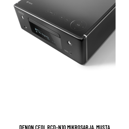
DENON CEOL RCD-N10 MIKROSARJA, MUSTA