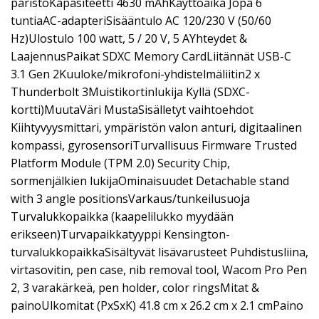
paristoKapasiteetti 4630 mAhKäyttöaika Jopa 6
tuntiaAC-adapteriSisääntulo AC 120/230 V (50/60
Hz)Ulostulo 100 watt, 5 / 20 V, 5 AYhteydet &
LaajennusPaikat SDXC Memory CardLiitännät USB-C
3.1 Gen 2Kuuloke/mikrofoni-yhdistelmäliitin2 x
Thunderbolt 3Muistikortinlukija Kyllä (SDXC-
kortti)MuutaVäri MustaSisälletyt vaihtoehdot
Kiihtyvyysmittari, ympäristön valon anturi, digitaalinen
kompassi, gyrosensoriTurvallisuus Firmware Trusted
Platform Module (TPM 2.0) Security Chip,
sormenjälkien lukijaOminaisuudet Detachable stand
with 3 angle positionsVarkaus/tunkeilusuoja
Turvalukkopaikka (kaapelilukko myydään
erikseen)Turvapaikkatyyppi Kensington-
turvalukkopaikkaSisältyvät lisävarusteet Puhdistusliina,
virtasovitin, pen case, nib removal tool, Wacom Pro Pen
2, 3 varakärkeä, pen holder, color ringsMitat &
painoUlkomitat (PxSxK) 41.8 cm x 26.2 cm x 2.1 cmPaino