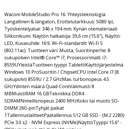
Wacom MobileStudio Pro 16. Yhteysteknologia:
Langallinen & langaton, Erottelutarkkuus: 5080 lpi,
Työskentelyalue: 346 x 194 mm. Kynän otemateriaali:
Silikonikumi. Näytön halkaisija: 39,6 cm (15.6"), Näyttö:
LED, Kuvasuhde: 16:9. Wi-Fi-standardit: Wi-Fi 5
(802.11ac). Tuotteen väri: Musta, Suoritinperhe: 8.
sukupolven Intel® Core™ i7, Prosessorimalli: i7-
8559UYleistäTuotteen tyyppi TablettiKäyttöjärjestelmä
Windows 10 ProSuoritin / ChipsetCPU Intel Core i7 (8.
sukupolvi) 8559U / 2.7 GHzMax. turbonopeus 4.5
GHzYdinten määrä Quad-CoreVälimuisti 8
MBMuistiRAM 16 GBTekniikka DDR4
SDRAMNimellisnopeus 2400 MHzKoko tai muoto SO-
DIMM 260-pinTyhjät paikat
1TallennuslaitteetPäätallennus 512 GB SSD - (M.2 2280)
PCIe 3.0 x2 - NVM Express (NVMe)NäyttöTyyppi 15.6" -