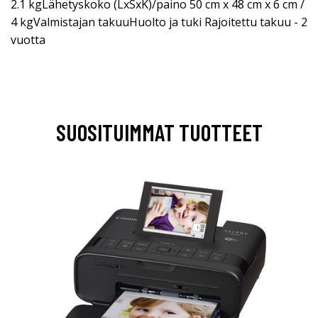
2.1 kgLähetyskoko (LxSxK)/paino 50 cm x 48 cm x 6 cm /
4 kgValmistajan takuuHuolto ja tuki Rajoitettu takuu - 2
vuotta
SUOSITUIMMAT TUOTTEET