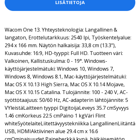
LISÄTIETOJA
Wacom One 13. Yhteysteknologia: Langallinen &
langaton, Erottelutarkkuus: 2540 lpi, Työskentelyalue:
294 x 166 mm. Näytön halkaisija: 33,8 cm (13.3"),
Kuvasuhde: 16:9, HD-tyyppi: Full HD. Tuotteen väri:
Valkoinen, Kallistuskulma: 0 - 19°. Windows-
käyttöjärjestelmätuki: Windows 10, Windows 7,
Windows 8, Windows 8.1, Mac-käyttöjärjestelmätuki:
Mac OS X 10.13 High Sierra, Mac OS X 10.14 Mojave,
Mac OS X 10.15 Catalina. Tulojännite: 100 - 240 V, AC-
syöttötaajuus: 50/60 Hz, AC-adapterin lähtöjännite: 5
VYleistäLaitteen tyyppi DigitoijaLeveys 35.7 cmSyvyys
1.46 cmKorkeus 22.5 cmPaino 1 kgVäri Flint
whiteSyötelaiteLiitettävyystekniikka LangallinenLiitäntä
USB, HDMIAktiivinen alue 29.4 cm x 16.6
cmOminaisuudet Paineherkkä kynä, häikäisemätön