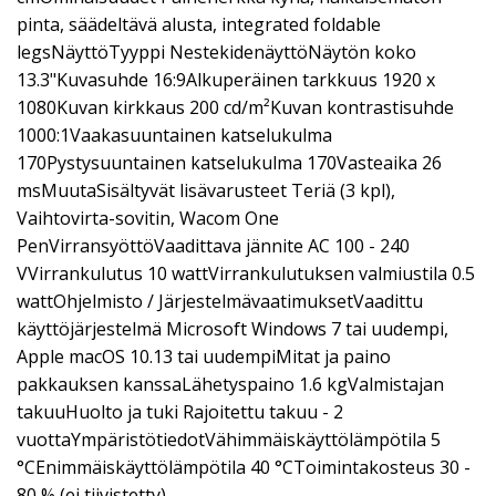
pinta, säädeltävä alusta, integrated foldable
legsNäyttöTyyppi NestekidenäyttöNäytön koko
13.3"Kuvasuhde 16:9Alkuperäinen tarkkuus 1920 x
1080Kuvan kirkkaus 200 cd/m²Kuvan kontrastisuhde
1000:1Vaakasuuntainen katselukulma
170Pystysuuntainen katselukulma 170Vasteaika 26
msMuutaSisältyvät lisävarusteet Teriä (3 kpl),
Vaihtovirta-sovitin, Wacom One
PenVirransyöttöVaadittava jännite AC 100 - 240
VVirrankulutus 10 wattVirrankulutuksen valmiustila 0.5
wattOhjelmisto / JärjestelmävaatimuksetVaadittu
käyttöjärjestelmä Microsoft Windows 7 tai uudempi,
Apple macOS 10.13 tai uudempiMitat ja paino
pakkauksen kanssaLähetyspaino 1.6 kgValmistajan
takuuHuolto ja tuki Rajoitettu takuu - 2
vuottaYmpäristötiedotVähimmäiskäyttölämpötila 5
°CEnimmäiskäyttölämpötila 40 °CToimintakosteus 30 -
80 % (ei tiivistetty)