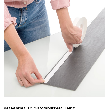
Kategoriat:
Toimistotarvikkeet
,
Teipit