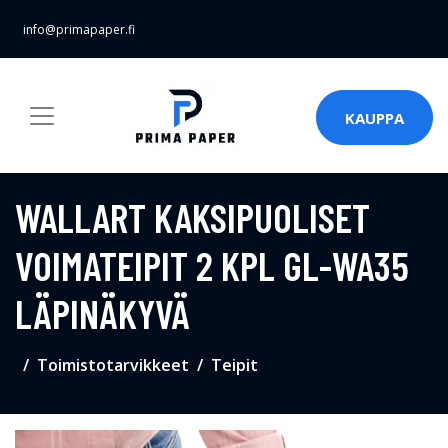
info@primapaper.fi
KAUPPA
WALLART KAKSIPUOLISET
VOIMATEIPIT 2 KPL GL-WA35
LÄPINÄKYVÄ
Toimistotarvikkeet
Teipit