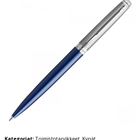
Kategoriat:
Toimistotarvikkeet
,
Kynät